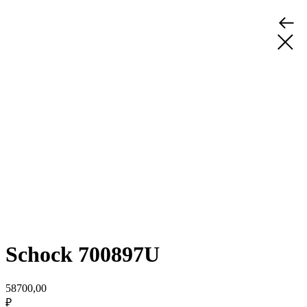
Schock 700897U
58700,00
₽