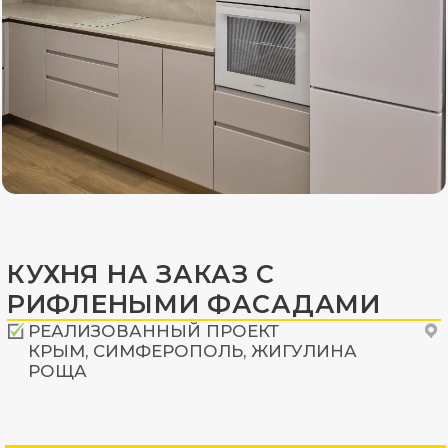
КУХНЯ НА ЗАКАЗ С
РИФЛЕНЫМИ ФАСАДАМИ
РЕАЛИЗОВАННЫЙ ПРОЕКТ
КРЫМ, СИМФЕРОПОЛЬ, ЖИГУЛИНА
РОЩА
ОБЩАЯ ИНФОРМАЦИЯ
Длина кухни:
5,21 метров
Срок изготовления:
45 рабочих дней
Гарантия:
24 месяца
СТОИМОСТЬ
В указанной
~ 750
000 ₽
комплектации:
Возможны
~ от 560
000 ₽
другие
комплектации: