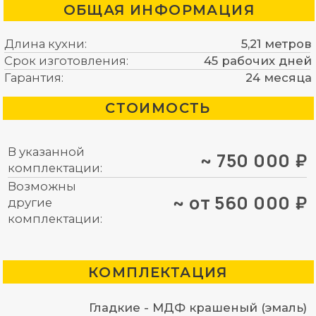
КОМПЛЕКТАЦИЯ
Гладкие - МДФ крашеный (эмаль)
матовый 22 мм,
рифленые - МДФ крашеный (эмаль)
Фасад:
матовый 22 мм,
витрина - стекло бронза в широком
алюминиевом профиле
искусственный камень LG HI
Столешница:
MACS коллекция MARMO 24 мм
---
Фартук:
ЛДСП Lamarty (по периметру
Каркас:
проклеена кромка 1 мм)
Blum (система выдвижения
Tandembox Antaro, подъемный
механизм HF, HK-XS), Starax
Фурнитура:
(посудосушитель с механизмом
подъема, лоток), система
сортировки мусора, GTV Movix PRO
карго
Каркас:
светодиодная подсветка